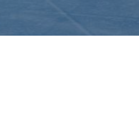
News
03
OCT 2024